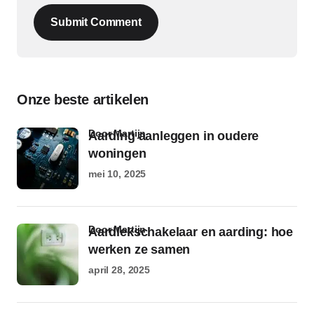
Submit Comment
Onze beste artikelen
door Martijn
Aarding aanleggen in oudere
woningen
mei 10, 2025
door Martijn
Aardlekschakelaar en aarding: hoe
werken ze samen
april 28, 2025