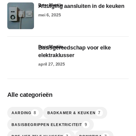
door Martijn
Afzuiging aansluiten in de keuken
mei 6, 2025
door Martijn
Basisgereedschap voor elke
elektraklusser
april 27, 2025
Alle categorieën
8
7
AARDING
BADKAMER & KEUKEN
9
BASISBEGRIPPEN ELEKTRICITEIT