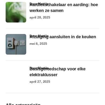
door Martijn
Aardlekschakelaar en aarding: hoe
werken ze samen
april 28, 2025
door Martijn
Afzuiging aansluiten in de keuken
mei 6, 2025
door Martijn
Basisgereedschap voor elke
elektraklusser
april 27, 2025