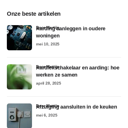
Onze beste artikelen
door Martijn
Aarding aanleggen in oudere
woningen
mei 10, 2025
door Martijn
Aardlekschakelaar en aarding: hoe
werken ze samen
april 28, 2025
door Martijn
Afzuiging aansluiten in de keuken
mei 6, 2025