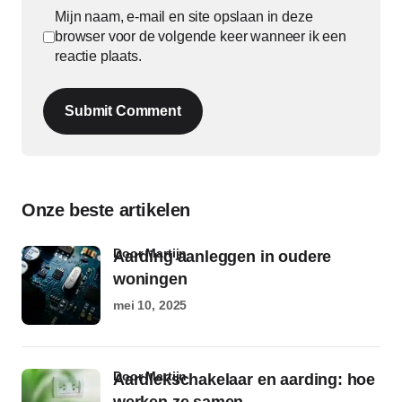
Mijn naam, e-mail en site opslaan in deze
browser voor de volgende keer wanneer ik een
reactie plaats.
Submit Comment
Onze beste artikelen
door Martijn
Aarding aanleggen in oudere
woningen
mei 10, 2025
door Martijn
Aardlekschakelaar en aarding: hoe