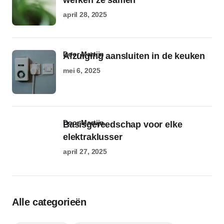
werken ze samen
april 28, 2025
door Martijn
Afzuiging aansluiten in de keuken
mei 6, 2025
door Martijn
Basisgereedschap voor elke
elektraklusser
april 27, 2025
Alle categorieën