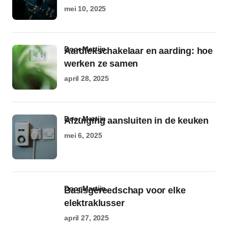
mei 10, 2025
door Martijn
Aardlekschakelaar en aarding: hoe
werken ze samen
april 28, 2025
door Martijn
Afzuiging aansluiten in de keuken
mei 6, 2025
door Martijn
Basisgereedschap voor elke
elektraklusser
april 27, 2025