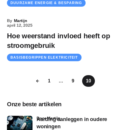
DUURZAME ENERGIE & BESPARING
By
Martijn
april 12, 2025
Hoe weerstand invloed heeft op
stroomgebruik
BASISBEGRIPPEN ELEKTRICITEIT
1
…
9
10
Onze beste artikelen
door Martijn
Aarding aanleggen in oudere
woningen