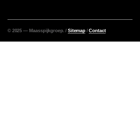
©️ 2025 — Maasspijkgroep. /
Sitemap
/
Contact