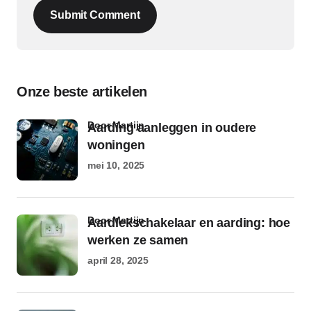
Submit Comment
Onze beste artikelen
door Martijn
Aarding aanleggen in oudere
woningen
mei 10, 2025
door Martijn
Aardlekschakelaar en aarding: hoe
werken ze samen
april 28, 2025