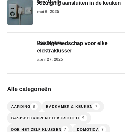
door Martijn
Afzuiging aansluiten in de keuken
mei 6, 2025
door Martijn
Basisgereedschap voor elke
elektraklusser
april 27, 2025
Alle categorieën
8
7
AARDING
BADKAMER & KEUKEN
9
BASISBEGRIPPEN ELEKTRICITEIT
7
7
DOE-HET-ZELF KLUSSEN
DOMOTICA