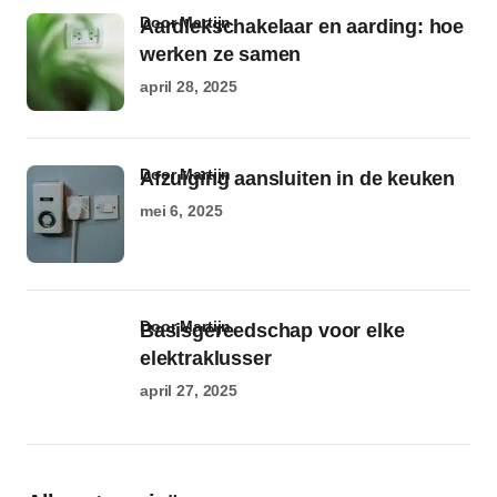
door Martijn
Aardlekschakelaar en aarding: hoe
werken ze samen
april 28, 2025
door Martijn
Afzuiging aansluiten in de keuken
mei 6, 2025
door Martijn
Basisgereedschap voor elke
elektraklusser
april 27, 2025