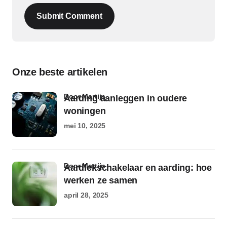
Submit Comment
Onze beste artikelen
door Martijn
Aarding aanleggen in oudere
woningen
mei 10, 2025
door Martijn
Aardlekschakelaar en aarding: hoe
werken ze samen
april 28, 2025