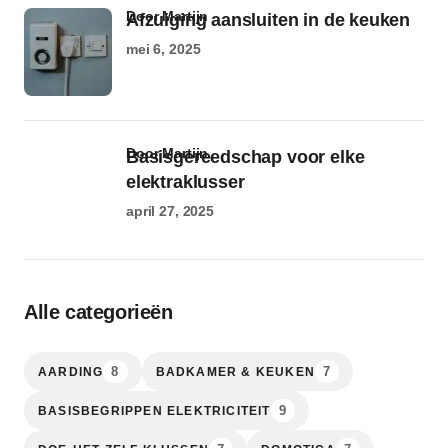
door Martijn
Afzuiging aansluiten in de keuken
mei 6, 2025
door Martijn
Basisgereedschap voor elke
elektraklusser
april 27, 2025
Alle categorieën
8
7
AARDING
BADKAMER & KEUKEN
9
BASISBEGRIPPEN ELEKTRICITEIT