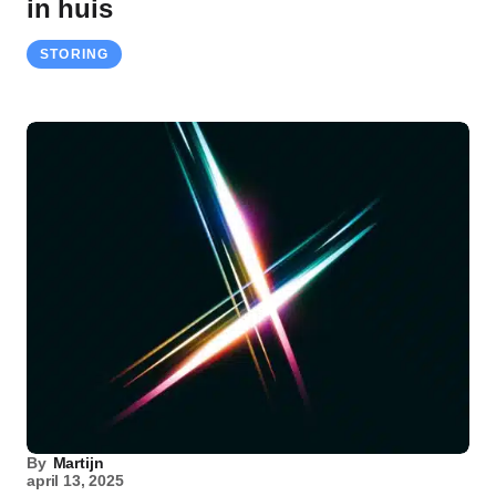
in huis
STORING
By
Martijn
april 13, 2025