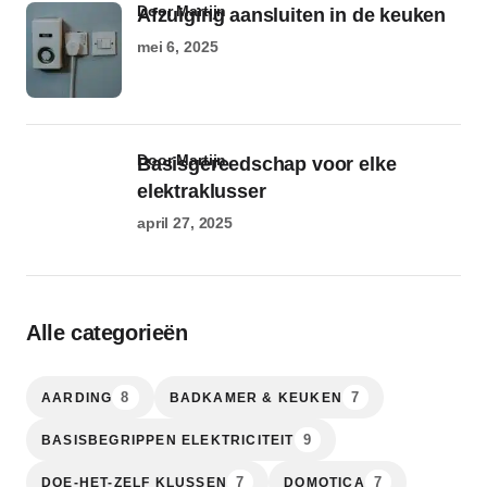
door Martijn
Afzuiging aansluiten in de keuken
mei 6, 2025
door Martijn
Basisgereedschap voor elke
elektraklusser
april 27, 2025
Alle categorieën
8
7
AARDING
BADKAMER & KEUKEN
9
BASISBEGRIPPEN ELEKTRICITEIT
7
7
DOE-HET-ZELF KLUSSEN
DOMOTICA