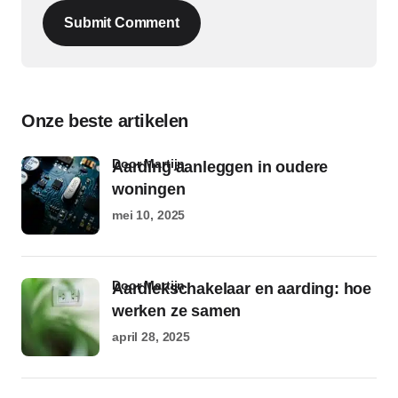
Submit Comment
Onze beste artikelen
door Martijn
Aarding aanleggen in oudere
woningen
mei 10, 2025
door Martijn
Aardlekschakelaar en aarding: hoe
werken ze samen
april 28, 2025