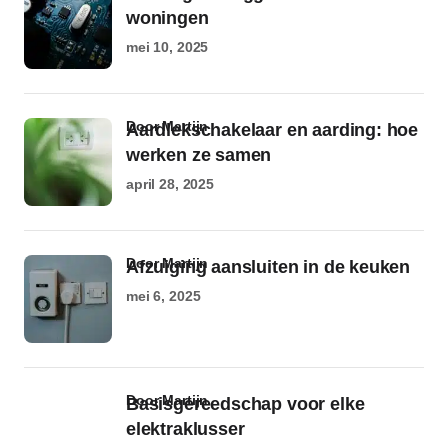
woningen
mei 10, 2025
door Martijn
Aardlekschakelaar en aarding: hoe
werken ze samen
april 28, 2025
door Martijn
Afzuiging aansluiten in de keuken
mei 6, 2025
door Martijn
Basisgereedschap voor elke
elektraklusser