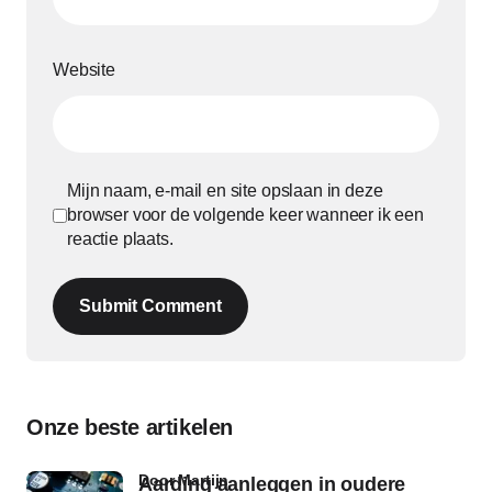
Website
Mijn naam, e-mail en site opslaan in deze
browser voor de volgende keer wanneer ik een
reactie plaats.
Submit Comment
Onze beste artikelen
door Martijn
Aarding aanleggen in oudere