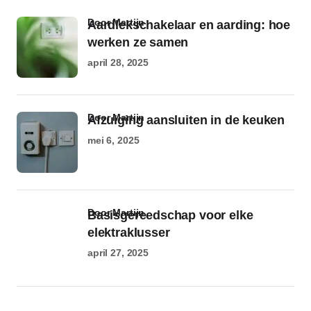
door Martijn
Aardlekschakelaar en aarding: hoe
werken ze samen
april 28, 2025
door Martijn
Afzuiging aansluiten in de keuken
mei 6, 2025
door Martijn
Basisgereedschap voor elke
elektraklusser
april 27, 2025