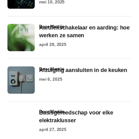
mei 10, 2025
door Martijn
Aardlekschakelaar en aarding: hoe
werken ze samen
april 28, 2025
door Martijn
Afzuiging aansluiten in de keuken
mei 6, 2025
door Martijn
Basisgereedschap voor elke
elektraklusser
april 27, 2025